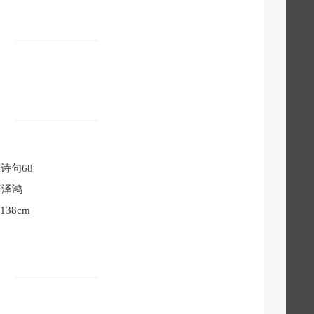
诗句68
卢泽鸿
×138cm