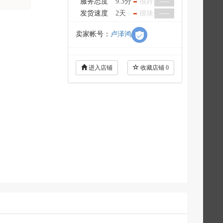
服务态度
9.3分
很好
----
发货速度
2天
很块
----
卖家帐号：
卢泽鸿
进入店铺
收藏店铺
0