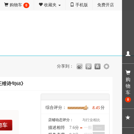
购物车
收藏夹
手机版
免费开店
0
分享到：
购
维诗句68》
物
车
0
综合评分：
分
8.45
店铺动态评分：
与行业相比
车
描述相符
7.6分
一般
----