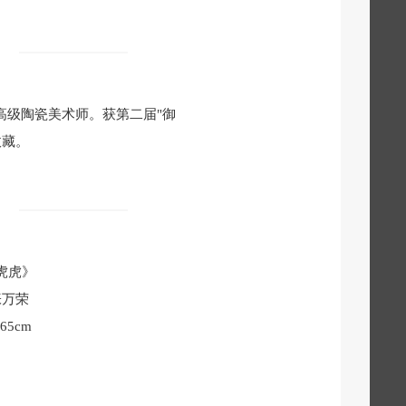
高级陶瓷美术师。获第二届"御
收藏。
虎虎》
张万荣
×65cm