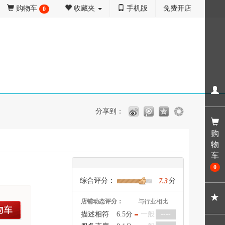
购物车
收藏夹
手机版
免费开店
0
分享到：
购
物
车
0
综合评分：
分
7.3
店铺动态评分：
与行业相比
车
描述相符
6.5分
一般
----