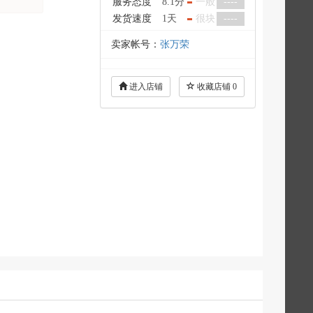
服务态度
8.1分
一般
----
发货速度
1天
很块
----
卖家帐号：
张万荣
进入店铺
收藏店铺
0