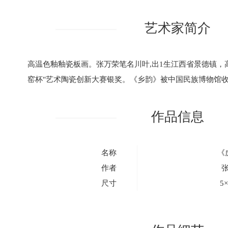
艺术家简介
高温色釉釉瓷板画。张万荣笔名川叶,出1生江西省景德镇，
窑杯"艺术陶瓷创新大赛银奖。《乡韵》被中国民族博物馆
作品信息
名称
《
作者
尺寸
5