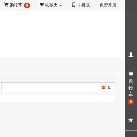
购物车
收藏夹
手机版
免费开店
0
共找到
0
件商品
购
物
车
0