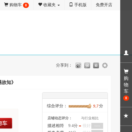
购物车
收藏夹
手机版
免费开店
0
分享到：
购
遇故知》
物
车
0
综合评分：
分
9.7
店铺动态评分：
与行业相比
车
描述相符
9.4分
很好
----