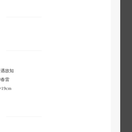
乡遇故知
柳春雷
×19cm