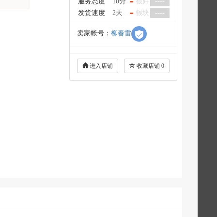
服务态度
10分
很好
----
发货速度
2天
很块
----
卖家帐号：
柳春雷
进入店铺
收藏店铺
0