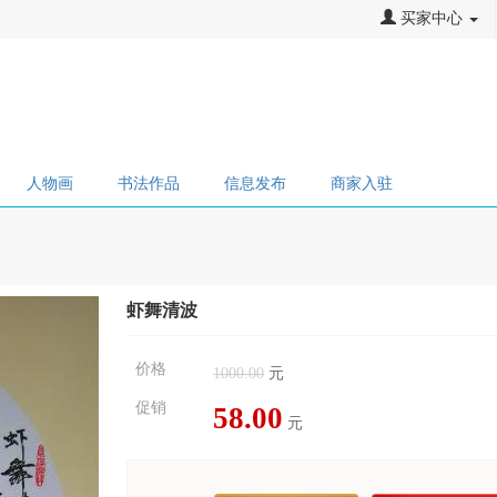
买家中心
人物画
书法作品
信息发布
商家入驻
虾舞清波
价格
1000.00
元
促销
58.00
元