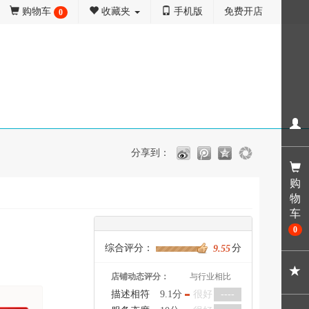
购物车
收藏夹
手机版
免费开店
0
分享到：
购
物
车
0
综合评分：
分
9.55
店铺动态评分：
与行业相比
描述相符
9.1分
很好
----