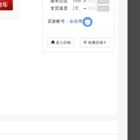
服务态度
10分
很好
----
车
发货速度
2天
很块
----
卖家帐号：
崔俊鹰
进入店铺
收藏店铺
0