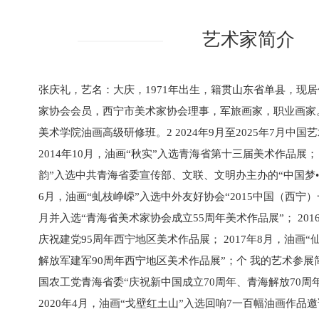
艺术家简介
张庆礼，艺名：大庆，1971年出生，籍贯山东省单县，现
家协会会员，西宁市美术家协会理事，军旅画家，职业画家。2
美术学院油画高级研修班。2 2024年9月至2025年7月中
2014年10月，油画“秋实”入选青海省第十三届美术作品展； 
韵”入选中共青海省委宣传部、文联、文明办主办的“中国梦•青
6月，油画“虬枝峥嵘”入选中外友好协会“2015中国（西宁
月并入选“青海省美术家协会成立55周年美术作品展”； 201
庆祝建党95周年西宁地区美术作品展； 2017年8月，油画“
解放军建军90周年西宁地区美术作品展”；个 我的艺术参展简历
国农工党青海省委“庆祝新中国成立70周年、青海解放70周
2020年4月，油画“戈壁红土山”入选回响7一百幅油画作品邀请