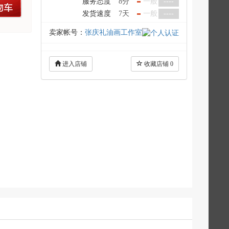
服务态度
8分
一般
----
车
发货速度
7天
一般
----
卖家帐号：
张庆礼油画工作室
进入店铺
收藏店铺
0