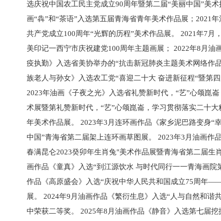
选庆祝中国农工民主党成立90周年暨第二届“美丽中国”美术摄
画“犇”和“茶语”入选第五届青海省青年美术作品展；2021
共产党成立100周年“光辉的历程”美术作品展。 2021年7月
美印记一西宁市庆祝建党100周年主题画展； 2022年8月
疫执勤》入选省美协举办的“抗击新冠肺炎主题美术网络作品展”
族老人与孙女》入选农工党“喜迎二十大 奋进新征程“暨第四
2023年油画《子夜之光》入选省礼赞新时代，“艺”心颂崑
术展暨第礼赞新时代，“艺”心颂崑崙，学习贯彻落实二十
年美术作品展。 2023年3月连环画作品《家乡泥巴路变身“
中国”青海省第二届架上连环画草图展。 2023年3月油画作
春满昆仑2023癸卯年生肖兔"美术作品展暨青海省第二届生肖文
画作品《童真》入选“到江源饮水 与时代同行一一青海画院第二
作品《高原盛会》入选“庆祝中华人民共和国成立75周年—
展。 2024年9月油画作品《繁衍生息》入选“人与自然和谐
中荣获二等奖。 2025年8月油画作品《静音》入选第七届