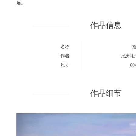
展。
作品信息
名称
作者
张庆礼
尺寸
60
作品细节