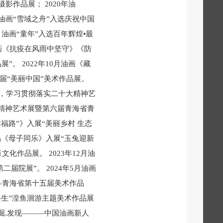
影作品展； 2020年油
年油画“雪域之舟”入选庆祝中国
，油画“童年”入选百年辉煌•最
油画《抗疫在风雨中坚守》《防
。 2022年10月油画《藏
届“美丽中国”美术作品展。
崙，学习贯彻落实二十大精神艺
大精神艺术展暨第六届青海省青
幸福路”》入展“美丽乡村 生态
品《母子同乐》入展“玉兔迎新
化作品展。 2023年12月油
届院展”。 2024年5月油画
—青海省第十五届美术作品
共生”湟鱼洄游主题美术作品展
挖掘.发现———中国油画新人