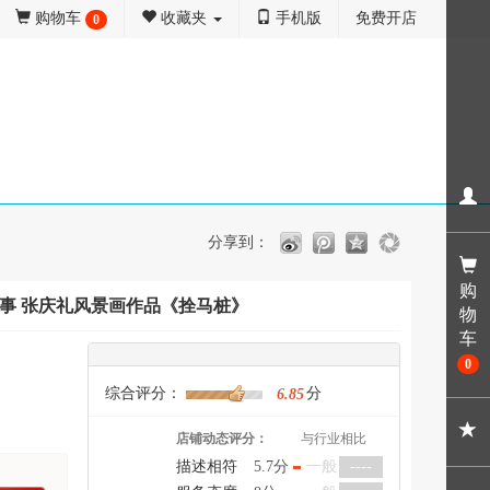
购物车
收藏夹
手机版
免费开店
0
分享到：
购
事 张庆礼风景画作品《拴马桩》
物
车
0
综合评分：
分
6.85
店铺动态评分：
与行业相比
描述相符
5.7分
一般
----