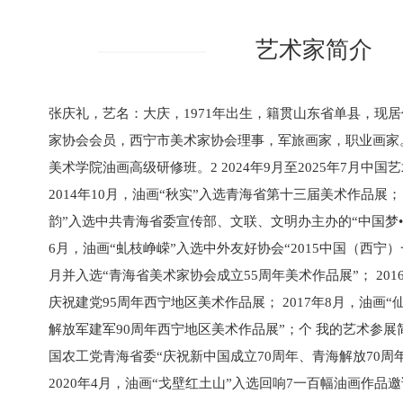
艺术家简介
张庆礼，艺名：大庆，1971年出生，籍贯山东省单县，现
家协会会员，西宁市美术家协会理事，军旅画家，职业画家。2
美术学院油画高级研修班。2 2024年9月至2025年7月中
2014年10月，油画“秋实”入选青海省第十三届美术作品展； 
韵”入选中共青海省委宣传部、文联、文明办主办的“中国梦•青
6月，油画“虬枝峥嵘”入选中外友好协会“2015中国（西宁
月并入选“青海省美术家协会成立55周年美术作品展”； 201
庆祝建党95周年西宁地区美术作品展； 2017年8月，油画“
解放军建军90周年西宁地区美术作品展”；个 我的艺术参展简历
国农工党青海省委“庆祝新中国成立70周年、青海解放70周
2020年4月，油画“戈壁红土山”入选回响7一百幅油画作品邀请