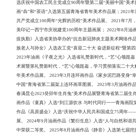
选庆祝中国农工民主党成立90周年暨第二届“美丽中国”美术摄
画“犇”和“茶语”入选第五届青海省青年美术作品展；2021
共产党成立100周年“光辉的历程”美术作品展。 2021年7月
美印记一西宁市庆祝建党100周年主题画展； 2022年8月
疫执勤》入选省美协举办的“抗击新冠肺炎主题美术网络作品展”
族老人与孙女》入选农工党“喜迎二十大 奋进新征程“暨第四
2023年油画《子夜之光》入选省礼赞新时代，“艺”心颂崑
术展暨第礼赞新时代，“艺”心颂崑崙，学习贯彻落实二十
年美术作品展。 2023年3月连环画作品《家乡泥巴路变身“
中国”青海省第二届架上连环画草图展。 2023年3月油画作
春满昆仑2023癸卯年生肖兔"美术作品展暨青海省第二届生肖文
画作品《童真》入选“到江源饮水 与时代同行一一青海画院第二
作品《高原盛会》入选“庆祝中华人民共和国成立75周年—
展。 2024年9月油画作品《繁衍生息》入选“人与自然和谐
中荣获二等奖。 2025年8月油画作品《静音》入选第七届