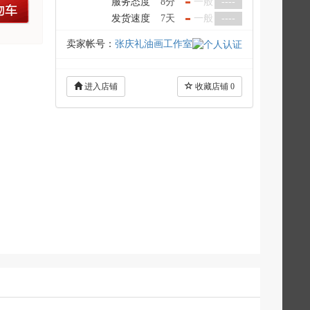
服务态度
8分
一般
----
车
发货速度
7天
一般
----
卖家帐号：
张庆礼油画工作室
进入店铺
收藏店铺
0