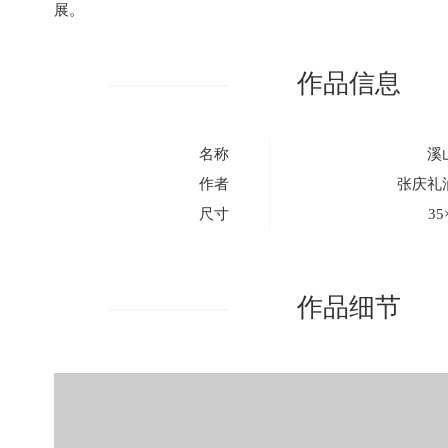
展。
作品信息
名称
溪
作者
张庆礼
尺寸
35
作品细节