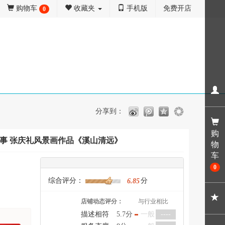
购物车
收藏夹
手机版
免费开店
0
分享到：
购
事 张庆礼风景画作品《溪山清远》
物
车
0
综合评分：
分
6.85
店铺动态评分：
与行业相比
描述相符
5.7分
一般
----