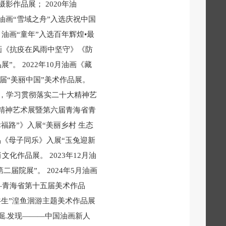
影作品展； 2020年油
年油画“雪域之舟”入选庆祝中国
，油画“童年”入选百年辉煌•最
油画《抗疫在风雨中坚守》《防
。 2022年10月油画《藏
届“美丽中国”美术作品展。
崙，学习贯彻落实二十大精神艺
大精神艺术展暨第六届青海省青
幸福路”》入展“美丽乡村 生态
品《母子同乐》入展“玉兔迎新
化作品展。 2023年12月油
届院展”。 2024年5月油画
—青海省第十五届美术作品
共生”湟鱼洄游主题美术作品展
挖掘.发现———中国油画新人