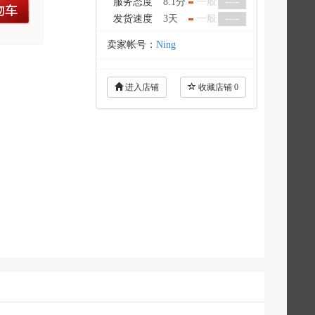
服务态度
8.1分
一般
----
车
发货速度
3天
一般
----
卖家帐号：
Ning
进入店铺
收藏店铺
0