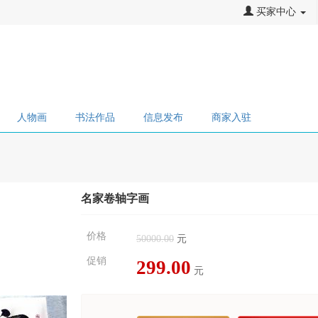
买家中心
人物画
书法作品
信息发布
商家入驻
名家卷轴字画
价格
50000.00
元
促销
299.00
元