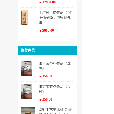
￥12800.00
于广树行楷作品《 紫
衣仙子降，四野瑞气
飘..
￥5880.00
推荐商品
张万荣茶杯作品《虎
虎》
￥150.00
张万荣茶杯作品《乡
村》
￥150.00
紫砂工艺美术师 许雪