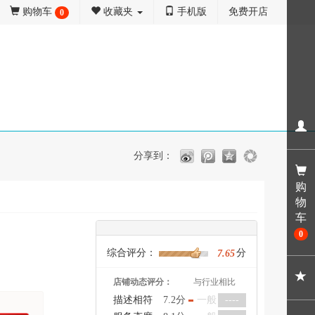
购物车
收藏夹
手机版
免费开店
0
分享到：
购
物
车
0
综合评分：
分
7.65
店铺动态评分：
与行业相比
描述相符
7.2分
一般
----