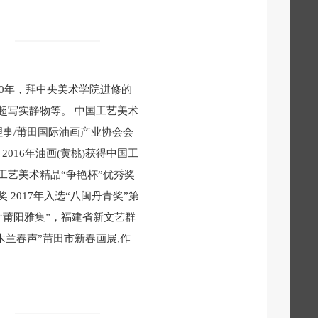
000年，拜中央美术学院进修的
超写实静物等。 中国工艺美术
理事/莆田国际油画产业协会会
 2016年油画(黄桃)获得中国工
省工艺美术精品“争艳杯”优秀奖
 2017年入选“八闽丹青奖”第
获“莆阳雅集”，福建省新文艺群
“木兰春声”莆田市新春画展,作