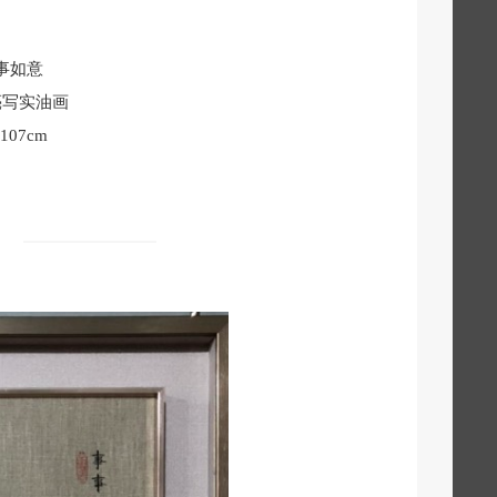
事如意
亮写实油画
×107cm