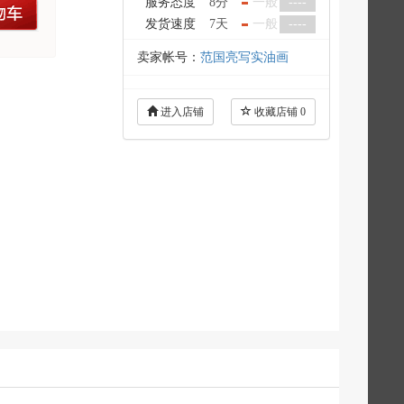
服务态度
8分
一般
----
车
发货速度
7天
一般
----
卖家帐号：
范国亮写实油画
进入店铺
收藏店铺
0