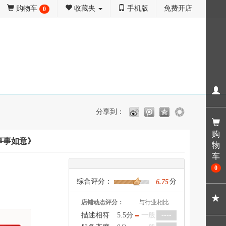
购物车
收藏夹
手机版
免费开店
0
分享到：
购
事事如意》
物
车
0
综合评分：
分
6.75
店铺动态评分：
与行业相比
描述相符
5.5分
一般
----