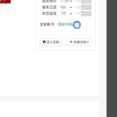
描述相符
5.7分
一般
----
服务态度
8分
一般
----
发货速度
7天
一般
----
卖家帐号：
墨林书苑
进入店铺
收藏店铺
0