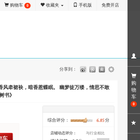
购物车
收藏夹
手机版
免费开店
0
分享到：
购
 香风牵裙袂，暗香惹蝶眠。 幽梦徒万缕，情思不敢
物
广树书》
车
0
综合评分：
分
6.85
店铺动态评分：
与行业相比
车