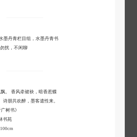
水墨丹青栏目组，水墨丹青书
非诚勿扰，不闲聊
气飘。 香风牵裙袂，暗香惹蝶
。 诗朋共欢醉，墨客遣性来。
于广树书》
林书苑
×100cm