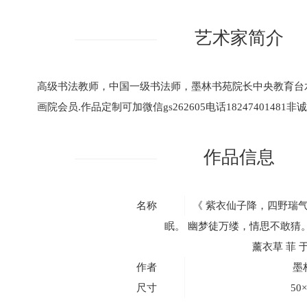
艺术家简介
高级书法教师，中国一级书法师，墨林书苑院长中央教育台
画院会员.作品定制可加微信gs262605电话18247401481
作品信息
名称
《 紫衣仙子降，四野瑞
眠。 幽梦徒万缕，情思不敢猜
薰衣草 菲 
作者
墨
尺寸
50