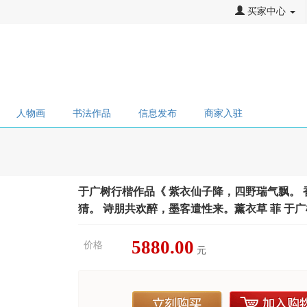
买家中心
人物画
书法作品
信息发布
商家入驻
于广树行楷作品《 紫衣仙子降，四野瑞气飘。
猜。 诗朋共欢醉，墨客遣性来。薰衣草 菲 于
5880.00
价格
元
立刻购买
加入购物