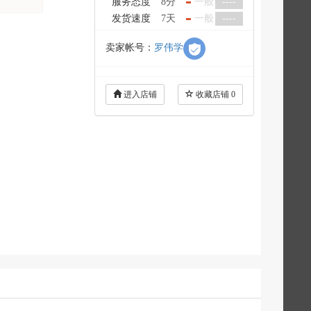
服务态度
8分
一般
----
发货速度
7天
一般
----
卖家帐号：
罗伟学
进入店铺
收藏店铺
0