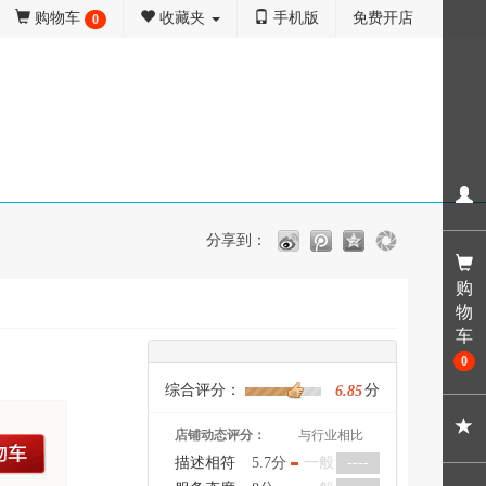
购物车
收藏夹
手机版
免费开店
0
分享到：
购
物
车
0
综合评分：
分
6.85
店铺动态评分：
与行业相比
车
描述相符
5.7分
一般
----