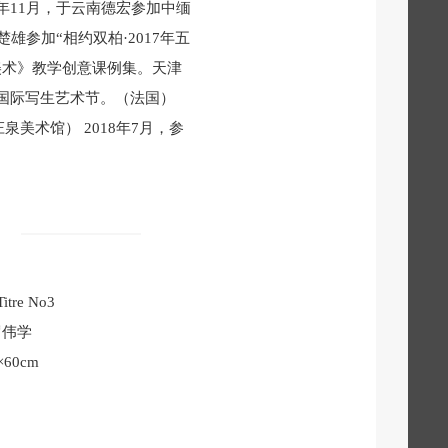
6年11月，于云南德宏参加中缅
雄参加“相约双柏·2017年五
儿美术》教学创意课例集。天津
雷国际写生艺术节。（法国）
泉美术馆） 2018年7月，参
Titre No3
罗伟学
×60cm