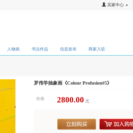
买家中心
人物画
书法作品
信息发布
商家入驻
罗伟学抽象画《Colour Profusion#5》
2800.00
价格
元
立刻购买
加入购物