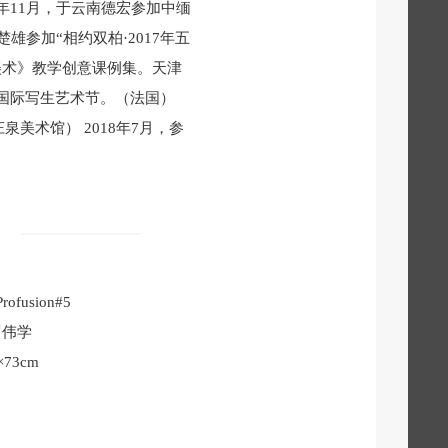
6年11月，于云南德宏参加中缅
雄参加“相约双柏·2017年五
儿美术》教学创意课例集。天津
雷国际写生艺术节。（法国）
泉美术馆） 2018年7月，参
Profusion#5
罗伟学
×73cm