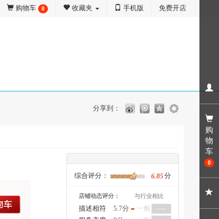
购物车
收藏夹
手机版
免费开店
0
分享到：
购
物
车
0
综合评分：
分
6.85
店铺动态评分：
与行业相比
车
描述相符
5.7分
一般
----