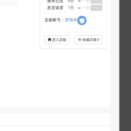
服务态度
8分
一般
----
发货速度
7天
一般
----
卖家帐号：
罗伟学
进入店铺
收藏店铺
0