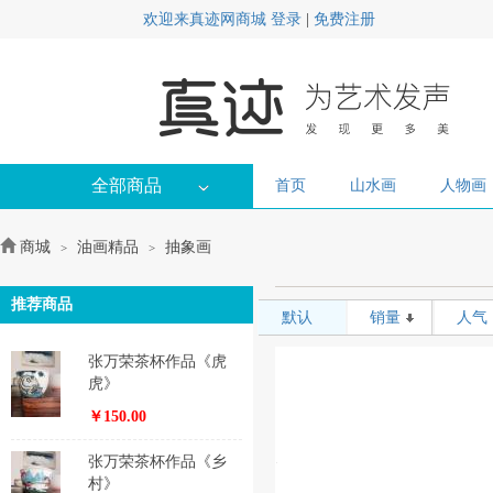
欢迎来真迹网商城
登录
|
免费注册
全部商品
首页
山水画
人物画
商城
油画精品
抽象画
>
>
推荐商品
默认
销量
人气
张万荣茶杯作品《虎
虎》
￥150.00
张万荣茶杯作品《乡
村》